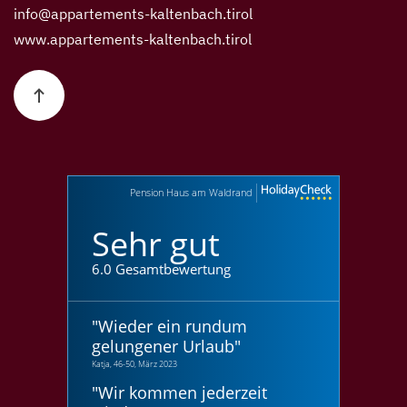
info@appartements-kaltenbach.tirol
www.appartements-kaltenbach.tirol
Pension Haus am Waldrand
Sehr gut
6.0 Gesamtbewertung
"
Wieder ein rundum
gelungener Urlaub
"
Katja, 46-50, März 2023
"
Wir kommen jederzeit